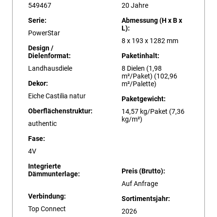
549467
20 Jahre
Serie:
Abmessung (H x B x
L):
PowerStar
8 x 193 x 1282 mm
Design /
Dielenformat:
Paketinhalt:
Landhausdiele
8 Dielen (1,98
m²/Paket) (102,96
Dekor:
m²/Palette)
Eiche Castilia natur
Paketgewicht:
Oberflächenstruktur:
14,57 kg/Paket (7,36
kg/m²)
authentic
Fase:
4V
Integrierte
Preis (Brutto):
Dämmunterlage:
Auf Anfrage
Verbindung:
Sortimentsjahr:
Top Connect
2026