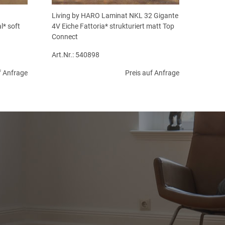
Living by HARO Laminat NKL 32 Gigante
l* soft
4V Eiche Fattoria* strukturiert matt Top
Connect
Art.Nr.: 540898
f Anfrage
Preis auf Anfrage