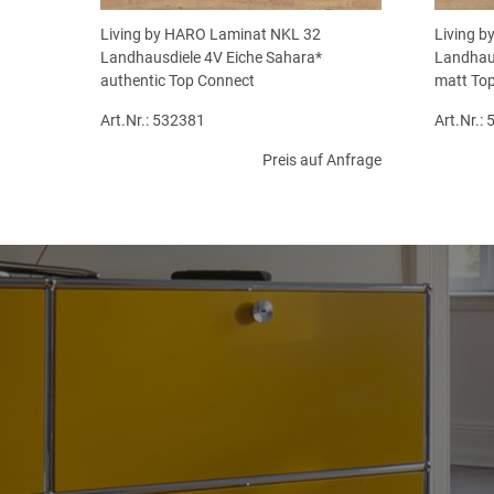
Living by HARO Laminat NKL 32
Living 
Landhausdiele 4V Eiche Sahara*
Landhaus
authentic Top Connect
matt To
Art.Nr.: 532381
Art.Nr.:
Preis auf Anfrage