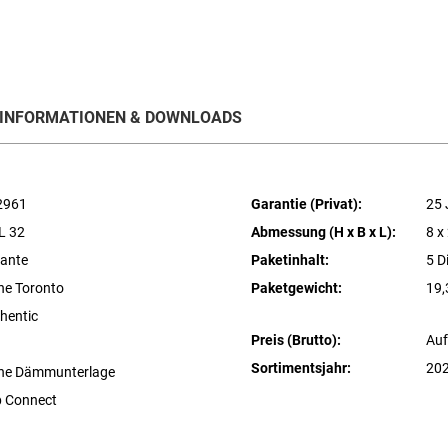
INFORMATIONEN & DOWNLOADS
2961
Garantie (Privat):
25 
L 32
Abmessung (H x B x L):
8 x
ante
Paketinhalt:
5 D
he Toronto
Paketgewicht:
19,
hentic
Preis (Brutto):
Auf
Sortimentsjahr:
20
ne Dämmunterlage
p Connect