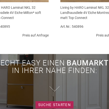
by HARO Laminat NKL 32
Living by HARO Laminat NKL 32
diele 4V Eiche Milton* soft
Landhausdiele 4V Eiche Montrea
p Connect
matt Top Connect
 540895
Art.Nr.: 540896
Preis auf Anfrage
Preis au
ECHT EASY EINEN
BAUMARKT
IN IHRER NÄHE FINDEN:
SUCHE STARTEN