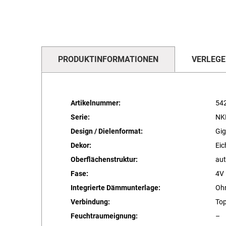
PRODUKTINFORMATIONEN
VERLEGE
Artikelnummer:
54
Serie:
NK
Design / Dielenformat:
Gig
Dekor:
Eic
Oberflächenstruktur:
aut
Fase:
4V
Integrierte Dämmunterlage:
Oh
Verbindung:
To
Feuchtraumeignung:
–