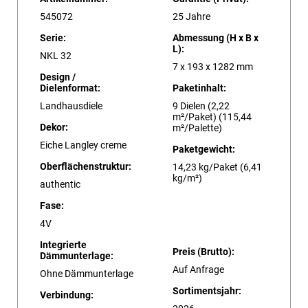
545072
25 Jahre
Serie:
Abmessung (H x B x
L):
NKL 32
7 x 193 x 1282 mm
Design /
Dielenformat:
Paketinhalt:
Landhausdiele
9 Dielen (2,22
m²/Paket) (115,44
Dekor:
m²/Palette)
Eiche Langley creme
Paketgewicht:
Oberflächenstruktur:
14,23 kg/Paket (6,41
kg/m²)
authentic
Fase:
4V
Integrierte
Preis (Brutto):
Dämmunterlage:
Auf Anfrage
Ohne Dämmunterlage
Sortimentsjahr:
Verbindung: