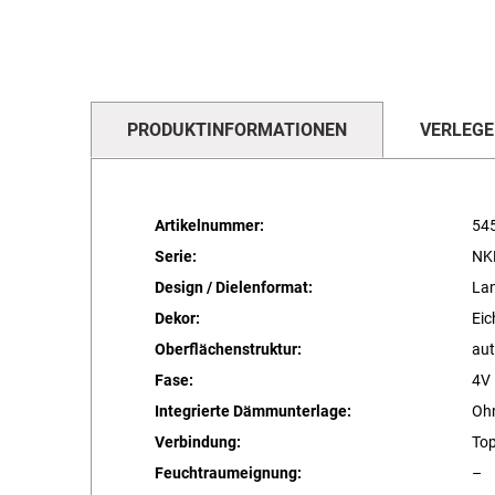
PRODUKTINFORMATIONEN
VERLEGE
Artikelnummer:
54
Serie:
NK
Design / Dielenformat:
Lan
Dekor:
Ei
Oberflächenstruktur:
aut
Fase:
4V
Integrierte Dämmunterlage:
Oh
Verbindung:
To
Feuchtraumeignung:
–