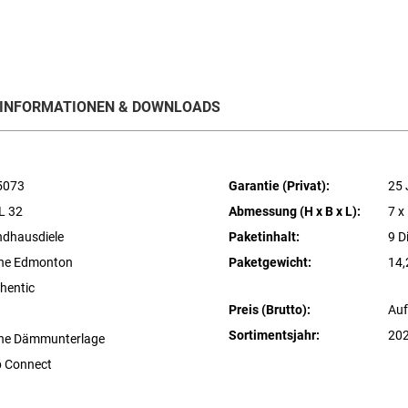
INFORMATIONEN & DOWNLOADS
5073
Garantie (Privat):
25 
L 32
Abmessung (H x B x L):
7 x
dhausdiele
Paketinhalt:
9 D
che Edmonton
Paketgewicht:
14,
hentic
Preis (Brutto):
Auf
Sortimentsjahr:
20
ne Dämmunterlage
p Connect