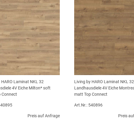
by HARO Laminat NKL 32
Living by HARO Laminat NKL 32
diele 4V Eiche Milton* soft
Landhausdiele 4V Eiche Montrea
p Connect
matt Top Connect
 540895
Art.Nr.: 540896
Preis auf Anfrage
Preis au