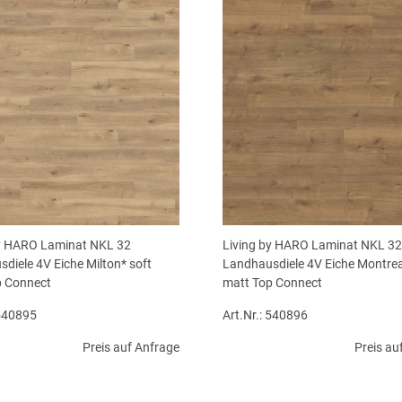
by HARO Laminat NKL 32
Living by HARO Laminat NKL 32
diele 4V Eiche Milton* soft
Landhausdiele 4V Eiche Montrea
p Connect
matt Top Connect
 540895
Art.Nr.: 540896
Preis auf Anfrage
Preis au