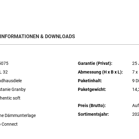
INFORMATIONEN & DOWNLOADS
5075
Garantie (Privat):
25 
L 32
Abmessung (H x B x L):
7 x
dhausdiele
Paketinhalt:
9 D
tanie Granby
Paketgewicht:
14,
hentic soft
Preis (Brutto):
Auf
Sortimentsjahr:
20
ne Dämmunterlage
p Connect