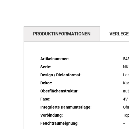
PRODUKTINFORMATIONEN
VERLEGE
Artikelnummer:
54
Serie:
NK
Design / Dielenformat:
Lan
Dekor:
Kas
Oberflächenstruktur:
aut
Fase:
4V
Integrierte Dämmunterlage:
Oh
Verbindung:
To
Feuchtraumeignung:
–