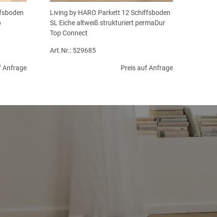
ffsboden
Living by HARO Parkett 12 Schiffsboden
p
SL Eiche altweiß strukturiert permaDur
Top Connect
Art.Nr.: 529685
f Anfrage
Preis auf Anfrage