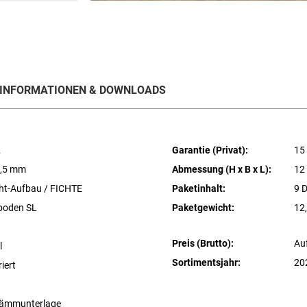
INFORMATIONEN & DOWNLOADS
2
Garantie (Privat):
15
2,5 mm
Abmessung (H x B x L):
12
ht-Aufbau / FICHTE
Paketinhalt:
9 D
sboden SL
Paketgewicht:
12
Preis (Brutto):
Au
l
Sortimentsjahr:
20
iert
ämmunterlage