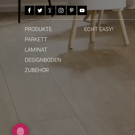
PRODUKTE
ECHT EASY!
PARKETT
LAMINAT
DESIGNBODEN
ZUBEHÖR