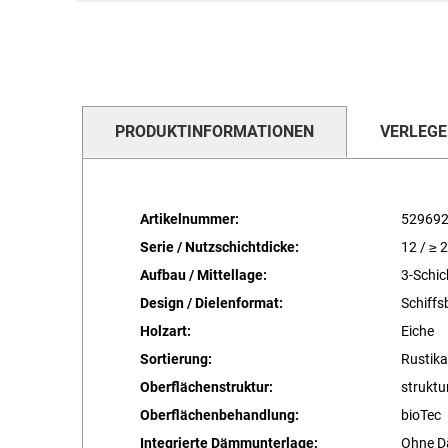
PRODUKTINFORMATIONEN
VERLEGE
Artikelnummer:
52969
Serie / Nutzschichtdicke:
12 / ≥ 
Aufbau / Mittellage:
3-Schic
Design / Dielenformat:
Schiff
Holzart:
Eiche
Sortierung:
Rustika
Oberflächenstruktur:
struktur
Oberflächenbehandlung:
bioTec
Integrierte Dämmunterlage:
Ohne D