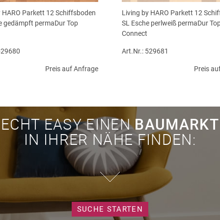
y HARO Parkett 12 Schiffsboden
Living by HARO Parkett 12 Schi
e gedämpft permaDur Top
SL Esche perlweiß permaDur To
Connect
 529680
Art.Nr.: 529681
Preis auf Anfrage
Preis au
ECHT EASY EINEN
BAUMARKT
IN IHRER NÄHE FINDEN:
SUCHE STARTEN