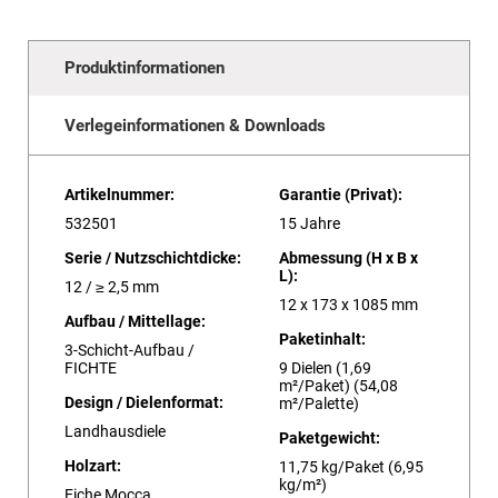
Produktinformationen
Verlegeinformationen & Downloads
Artikelnummer:
Garantie (Privat):
532501
15 Jahre
Serie / Nutzschichtdicke:
Abmessung (H x B x
L):
12 / ≥ 2,5 mm
12 x 173 x 1085 mm
Aufbau / Mittellage:
Paketinhalt:
3-Schicht-Aufbau /
FICHTE
9 Dielen (1,69
m²/Paket) (54,08
Design / Dielenformat:
m²/Palette)
Landhausdiele
Paketgewicht:
Holzart:
11,75 kg/Paket (6,95
kg/m²)
Eiche Mocca