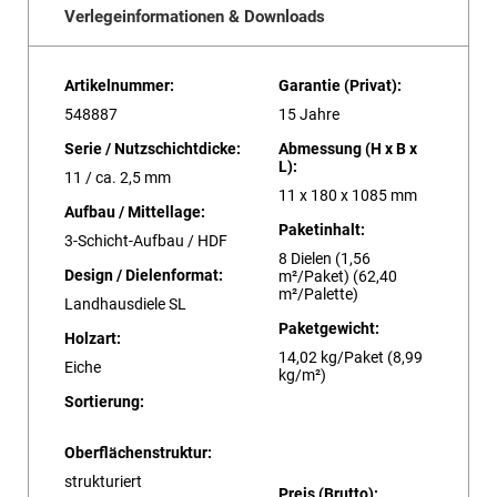
Verlegeinformationen & Downloads
Artikelnummer:
Garantie (Privat):
548887
15 Jahre
Serie / Nutzschichtdicke:
Abmessung (H x B x
L):
11 / ca. 2,5 mm
11 x 180 x 1085 mm
Aufbau / Mittellage:
Paketinhalt:
3-Schicht-Aufbau / HDF
8 Dielen (1,56
Design / Dielenformat:
m²/Paket) (62,40
m²/Palette)
Landhausdiele SL
Paketgewicht:
Holzart:
14,02 kg/Paket (8,99
Eiche
kg/m²)
Sortierung:
Oberflächenstruktur:
strukturiert
Preis (Brutto):